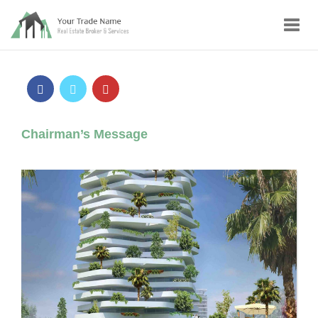
Toggl
navig
Chairman’s Message