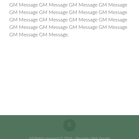
GM Message GM Message GM Message GM Message
GM Message GM Message GM Message GM Message
GM Message GM Message GM Message GM Message
GM Message GM Message GM Message GM Message
GM Message GM Message.
All Rights reserved © 2026 - Property Web Design